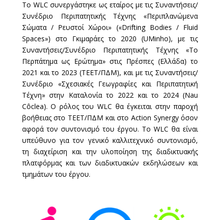
Το WLC συνεργάστηκε ως εταίρος με τις Συναντήσεις/
Συνέδριo Περιπατητικής Τέχνης «Περιπλανώμενα
Σώματα / Ρευστοί Χώροι» («Drifting Bodies / Fluid
Spaces») στο Γκιμαράες το 2020 (UMinho), με τις
Συναντήσεις/Συνέδριo Περιπατητικής Τέχνης «Το
Περπάτημα ως Ερώτημα» στις Πρέσπες (Ελλάδα) το
2021 και το 2023 (ΤΕΕΤ/ΠΔΜ), και με τις Συναντήσεις/
Συνέδριο «Σχεσιακές Γεωγραφίες και Περιπατητική
Τέχνη» στην Καταλονία το 2022 και το 2024 (Nau
Côclea). Ο ρόλος του WLC θα έγκειται στην παροχή
βοήθειας στο ΤΕΕΤ/ΠΔΜ και στο Action Synergy όσον
αφορά τον συντονισμό του έργου. Το WLC θα είναι
υπεύθυνο για τον γενικό καλλιτεχνικό συντονισμό,
τη διαχείριση και την υλοποίηση της διαδικτυακής
πλατφόρμας και των διαδικτυακών εκδηλώσεων και
τμημάτων του έργου.