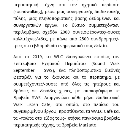
περιπατητική τέχνη και τον ηχητικό περίπατο
(soundwalking), μέσω μιας συνεργατικής διαδικτυακής
πύλης, μιας πληθοποριστικής βάσης δεδομένων και
συνεργατικών έργων. Το δίκτυο συμμετεχόντων
περιλαμβάνει σχεδόν 2000 συνεισφέροντες/-ουσες
καλλιτέχνες/-ιδες, με πάνω από 2500 συνδρομητές/-
τριες στο εβδομαδιαίο ενημερωτικό τους δελτίο.
Από το 2019, το WLC διοργανώνει ετησίως τον
Σεπτέμβριο Ηχητικού Περιπάτου (Sound Walk
September – SWS), ένα πληθοποριστικό διεθνές
φεστιβάλ για το άκουσμα και το περπάτημα, με
συμμετέχοντες/-ουσες από όλες τις ηπείρους και
δράσεις σε δεκάδες χώρες, με αποκορύφωμα τα
Βραβεία SWS. Διοργανώνει κάθε μήνα διαδικτυακά
Walk Listen Café, στα οποία, στο πλαίσιο του
συγκεκριμένου έργου, προστίθενται τα WALC Café και
τα –πρώτα στο είδος τους– ετήσια παγκόσμια βραβεία
περιπατητικής τέχνης, τα βραβεία Marŝarto.