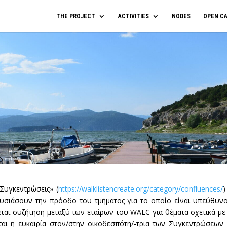
THE PROJECT
ACTIVITIES
NODES
OPEN CA
Συγκεντρώσεις» (
https://walklistencreate.org/category/confluences/
)
ουσιάσουν την πρόοδο του τμήματος για το οποίο είναι υπεύθυνοι
ι συζήτηση μεταξύ των εταίρων του WALC για θέματα σχετικά με 
αι η ευκαιρία στον/στην οικοδεσπότη/-τρια των Συγκεντρώσεων 