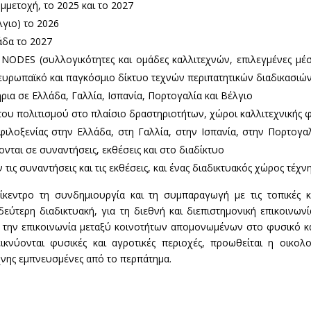
υμμετοχή, το 2025 και το 2027
λγιο) το 2026
άδα το 2027
ς NODES (συλλογικότητες και ομάδες καλλιτεχνών, επιλεγμένες μέ
ευρωπαϊκό και παγκόσμιο δίκτυο τεχνών περιπατητικών διαδικασιώ
ρια σε Ελλάδα, Γαλλία, Ισπανία, Πορτογαλία και Βέλγιο
του πολιτισμού στο πλαίσιο δραστηριοτήτων, χώροι καλλιτεχνικής 
 φιλοξενίας στην Ελλάδα, στη Γαλλία, στην Ισπανία, στην Πορτογαλ
νται σε συναντήσεις, εκθέσεις και στο διαδίκτυο
ς συναντήσεις και τις εκθέσεις, και ένας διαδικτυακός χώρος τέχν
ίκεντρο τη συνδημιουργία και τη συμπαραγωγή με τις τοπικές
εύτερη διαδικτυακή, για τη διεθνή και διεπιστημονική επικοινων
αι την επικοινωνία μεταξύ κοινοτήτων απομονωμένων στο φυσικό κα
κνύονται φυσικές και αγροτικές περιοχές, προωθείται η οικολο
νης εμπνευσμένες από το περπάτημα.